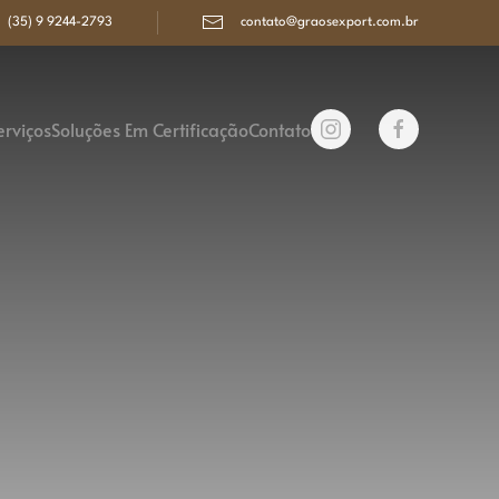
(35) 9 9244-2793
contato@graosexport.com.br
erviços
Soluções Em Certificação
Contato